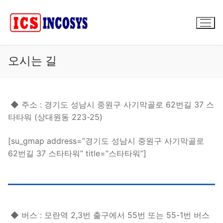
콘
텐
츠
로
바
오시는 길
로
가
기
◆ 주소 : 경기도 성남시 중원구 사기막골로 62번길 37 스
타타워 (상대원동 223-25)
[su_gmap address=”경기도 성남시 중원구 사기막골로
62번길 37 스타타워” title=”스타타워”]
◆ 버스 : 모란역 2,3번 출구에서 55번 또는 55-1번 버스