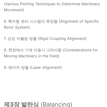
(Various Plotting Techniques to Determine Machinery
Movement)
6. 특이형 로터 시스템의 축정렬 (Alignment of Specific
Rotor System)
7. 강성 커플링 정렬 (Rigid Coupling Alignment)
8. 현장에서 기계 이동시 고려사항 (Considerations for
Moving Machinery in the Field)
9. 레이저 정렬 (Laser Alignment)
제3장 발란싱
(Balancing)