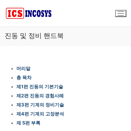
콘
텐
츠
로
바
진동 및 정비 핸드북
로
가
기
머리말
총 목차
제1편 진동의 기본기술
제2편 진동의 경험사례
제3편 기계의 정비기술
제4편 기계의 고장분석
제 5편 부록