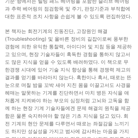
기준”항에서는 틸팅 패드 베어링을 포함한 슬리브 베어링
과 추력 베어링의 점검항목 및 주기, 판정기준과 부적합에
대한 표준적 조치 사항을 손쉽게 볼 수 있도록 편집하였다.
본 책자는 회전기계의 진동진단, 고장원인 해결
(Troubleshooting) 및 올바른 정비의 길잡이로써 풍부한
경험에 의한 유익한 통찰력, 아이디어 및 지침 등을 제공하
고 있으며, 현장 기술자들이 혹독한 경험을 통하지 않고서
도 많은 지식을 얻을 수 있도록 배려하였다. 이 책으로 무
한경쟁 시대에 있어 기술 지식 향상을 통해 경쟁력 제고의
결과를 얻기를 바라마지 않는다. 혹한이나 혹서, 때로는 뜬
눈으로 며칠 밤을 꼬박 새어 지친 몸을 이끌고서도 사경을
헤매는 말못하는 기계를 진단하면서 마치 병든 자식을 애
처롭게 지켜봐야 하는 부모의 심정처럼 고뇌와 고독을 함
께 하는 현장 기계 기술자들에겐 문제 해결의 원칙을 제공
함은 물론 숙지하여야 할 많은 기초 지식을 담고 있다. 회
전 기계의 현안 문제를 다루면서 때로는 좌절감을 느끼기
도 하지만 성실성을 가지고 범사에 감사하는 마음을 가지