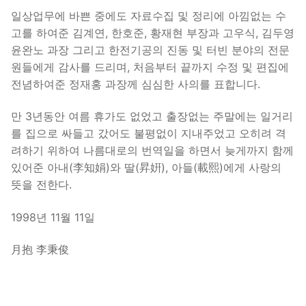
일상업무에 바쁜 중에도 자료수집 및 정리에 아낌없는 수
고를 하여준 김계연, 한호준, 황재현 부장과 고우식, 김두영
윤완노 과장 그리고 한전기공의 진동 및 터빈 분야의 전문
원들에게 감사를 드리며, 처음부터 끝까지 수정 및 편집에
전념하여준 정재홍 과장께 심심한 사의를 표합니다.
만 3년동안 여름 휴가도 없었고 출장없는 주말에는 일거리
를 집으로 싸들고 갔어도 불평없이 지내주었고 오히려 격
려하기 위하여 나름대로의 번역일을 하면서 늦게까지 함께
있어준 아내(李知娟)와 딸(昇姸), 아들(載熙)에게 사랑의
뜻을 전한다.
1998년 11월 11일
月抱 李秉俊