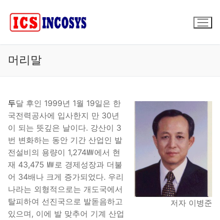
콘
텐
츠
로
바
머리말
로
가
기
두
달 후인 1999년 1월 19일은 한
국전력공사에 입사한지 만 30년
이 되는 뜻깊은 날이다. 강산이 3
번 변화하는 동안 기간 산업인 발
전설비의 용량이 1,274㎿에서 현
재 43,475 ㎿로 경제성장과 더불
어 34배나 크게 증가되었다. 우리
나라는 외형적으로는 개도국에서
탈피하여 선진국으로 발돋음하고
저자 이병준
있으며, 이에 발 맞추어 기계 산업