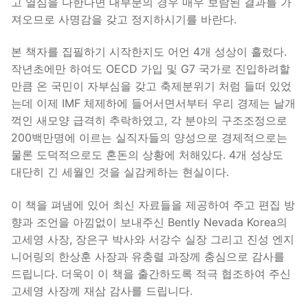
고 열심을 다한다면 대부분의 경우 매우 보람된 결과를 가
져오므로 사명감을 갖고 정지하시기를 바란다.
본 책자를 집필하기 시작한지도 어언 4개 성상이 흘렀다.
작년초에만 하여도 OECD 가입 및 G7 국가로 진입하려할
만큼 온 국민이 자부심을 갖고 축제분위기 처럼 들떠 있었
는데 이제 IMF 체제하에 들어서면서부터 우리 경제는 날개
꺽인 새모양 급격히 추락하였고, 각 분야의 구조조정으로
200백만명에 이르는 실직자들의 양성으로 경제적으로는
물론 도덕적으로도 혼돈의 상황에 처해있다. 4개 성상도
대단히 긴 세월인 것을 실감케하는 현실이다.
이 책을 펴냄에 있어 최신 자료들을 제공하여 주고 편집 방
향과 조언을 아낌없이 보내주신 Bently Nevada Korea의
고세영 사장, 장은구 박사와 서강수 실장 그리고 진성 엔지
니어링의 한상훈 사장과 유충렬 과장께 충심으로 감사를
드립니다. 더욱이 이 책을 출간하도록 적극 협조하여 주신
고세영 사장께 재삼 감사를 드립니다.