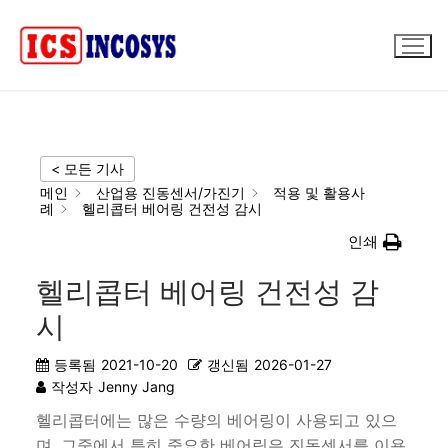
콘
텐
츠
로
바
로
가
< 모든 기사
기
메인
산업용 진동센서/가진기
적용 및 활용사
례
헬리콥터 베어링 건전성 감시
인쇄
헬리콥터 베어링 건전성 감
시
등록됨
2021-10-20
갱신됨
2026-01-27
작성자
Jenny Jang
헬리콥터에는 많은 수량의 베어링이 사용되고 있으
며, 그중에서 특히 중요한 베어링은 진동센서를 이용