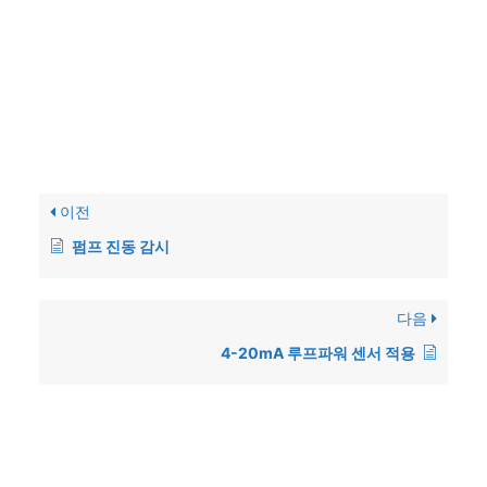
이전
펌프 진동 감시
다음
4-20mA 루프파워 센서 적용