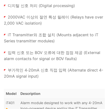
디지털 신호 처리 (Digital processing)
2000VAC 이상의 절연 특성 릴레이 (Relays have over
2,000 VAC isolation)
iT Transmitter와 조합 설치 (Mounts adjacent to iT
Series transmitter modules)
입력 신호 또는 BOV 오류에 대한 접점 제공 (External
alarm contacts for signal or BOV faults)
부가적인 4-20mA 신호 직접 입력 (Alternate direct 4-
20mA signal input)
Model
Description
iT401
Alarm module designed to work with any 4-20mA
loop-powered device and/or the
iT
Transmitter