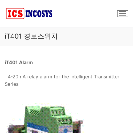
콘
텐
츠
로
바
iT401 경보스위치
로
가
기
iT401 Alarm
4-20mA relay alarm for the Intelligent Transmitter
Series