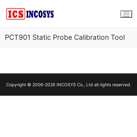
콘
텐
츠
로
바
PCT901 Static Probe Calibration Tool
로
가
기
Copyright © 2006-2026 INCOSYS Co., Ltd all rights reserved.