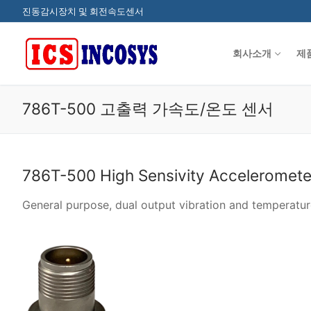
콘
진동감시장치 및 회전속도센서
텐
츠
회사소개
제
로
바
로
786T-500 고출력 가속도/온도 센서
가
기
786T-500 High Sensivity Accelerometer
General purpose, dual output vibration and temperatu