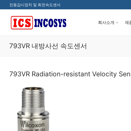
콘
진동감시장치 및 회전속도센서
텐
츠
회사소개
제
로
바
로
793VR 내방사선 속도센서
가
기
793VR Radiation-resistant Velocity Sen