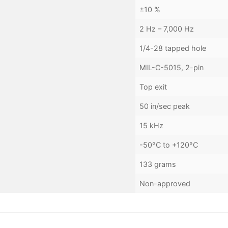
±10 %
2 Hz – 7,000 Hz
1/4-28 tapped hole
MIL-C-5015, 2-pin
Top exit
50 in/sec peak
15 kHz
-50°C to +120°C
133 grams
Non-approved