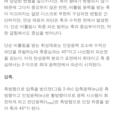
에 상당한 변형을 일으키지만, 축의 형태가 변형되지 않기
때문에 그다지 중요하지 않은 반면, 비틀림 응력을 받는 축
이 미끄러지는 얇은 디스크로 무한히 구성되면 변형은 간
단하지만, 연성 재료의 파단은 축과 수직한 면에서 발생한
다. 단순 비틀림시 최종 파손 범위는 축의 중심부이지만, 약
한 굽힘에서도 중심을 벗어난다.
단순 비틀림을 받는 취성재료는 인장응력 요소에 수직인
파단을 유발하는데 축중심과는 45°이고 나선형의 파손면
을 갖는다. 이의 탄성응력 분포가 표면에서 최대이고 축 중
심에서는 0 이므로 최대 응력면에서 파손이 시작된다.
압축.
축방향으로 압축을 받으면(그림 2-6c) 압축응력(σ
)은 축
3
방향이고 인장응력(σ
)은 횡방향이므로 응력 시스템이 회
1
전하게 되고 전단응력(τ
)은 축방향으로 인장 하중을 받
max
아 축과 45°가 된다.