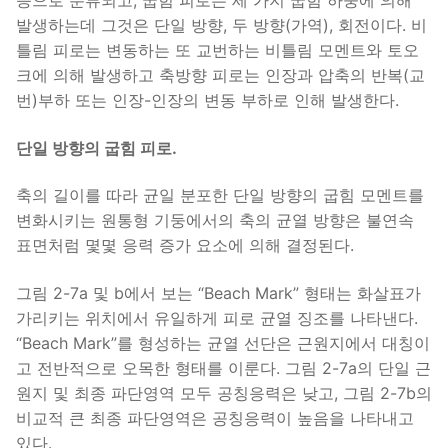
등으로 분류되고, 굽힘 피로는 세 가지 굽힘 하중에 의해
발생하는데 그것은 단일 방향, 두 방향(가역), 회전이다. 비
틀림 피로는 변동하는 또 교번하는 비틀림 모멘트와 토오
크에 의해 발생하고 축방향 피로는 인장과 압축의 반복(교
번)부하 또는 인장-인장의 변동 부하로 인해 발생한다.
단일 방향의 굽힘 피로.
축의 길이를 따라 균일 분포한 단일 방향의 굽힘 모멘트를
변화시키는 원통형 기둥에서의 축의 균열 방향은 불연속
표면처럼 몇몇 응력 증가 요소에 의해 결정된다.
그림 2-7a 및 b에서 보는 “Beach Mark” 형태는 화살표가
가리키는 위치에서 유일하게 피로 균열 징조를 나타낸다.
“Beach Mark”를 형성하는 균열 선단은 근원지에서 대칭이
고 전반적으로 오목한 형태를 이룬다. 그림 2-7a의 단일 근
원지 및 최종 파단영역 모두 공칭응력은 낮고, 그림 2-7b의
비교적 큰 최종 파단영역은 공칭응력이 높음을 나타내고
있다.