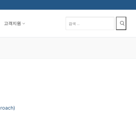
검
고객지원
색
:
roach)