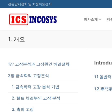
콘
진동감시장치 및 회전속도센서
텐
츠
회사소개
제
로
바
로
1. 개요
가
기
Introdu
1장 고장분석과 고장원인 해결절차
2장 금속학적 고장분석
1.1 일반적
1. 금속학적 고장 분석 기법
1.2 專門家
2. 볼트 체결부의 고장 분석
3. 축의 고장