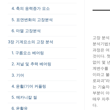
4. 축의 응력증가 요소
5. 표면변화의 고장분석
6. 마멸 고장분석
고장 분석기
3장 기계요소의 고장 분석
분석기법보
과정은 여
1. 구름요소 베어링
것이다. 
없이 몇 
2. 저널 및 추력 베어링
계변수를 
이라고 불
3. 기어
로파괴”라
4. 윤활/기어 커플링
는 기술자
부분이 아
5. 메카니칼 씰
매우 자주
다.
6. 윤활유