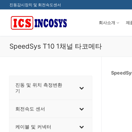
콘
진동감시장치 및 회전속도센서
텐
츠
회사소개
제
로
바
로
SpeedSys T10 1채널 타코메타
가
기
SpeedSy
진동 및 위치 측정변환
기
회전속도 센서
케이블 및 커넥터