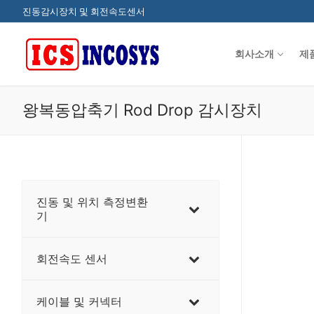
콘
진동감시장치 및 회전속도센서
텐
츠
회사소개
제
로
바
로
왕복동압축기 Rod Drop 감시장치
가
기
진동 및 위치 측정변환
기
회전속도 센서
케이블 및 커넥터