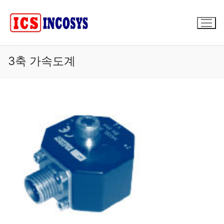
콘
텐
츠
로
바
3축 가속도계
로
가
기