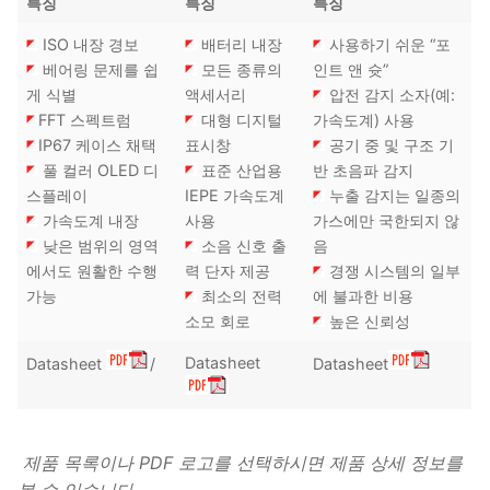
특징
특징
특징
ISO 내장 경보
배터리 내장
사용하기 쉬운 “포
베어링 문제를 쉽
모든 종류의
인트 앤 슛”
게 식별
액세서리
압전 감지 소자(예:
FFT 스펙트럼
대형 디지털
가속도계) 사용
IP67 케이스 채택
표시창
공기 중 및 구조 기
풀 컬러 OLED 디
표준 산업용
반 초음파 감지
스플레이
IEPE 가속도계
누출 감지는 일종의
가속도계 내장
사용
가스에만 국한되지 않
낮은 범위의 영역
소음 신호 출
음
에서도 원활한 수행
력 단자 제공
경쟁 시스템의 일부
가능
최소의 전력
에 불과한 비용
소모 회로
높은 신뢰성
Datasheet
Datasheet
/
Datasheet
제품
목록이나 PDF 로고를
선택하시면
제품
상세
정보를