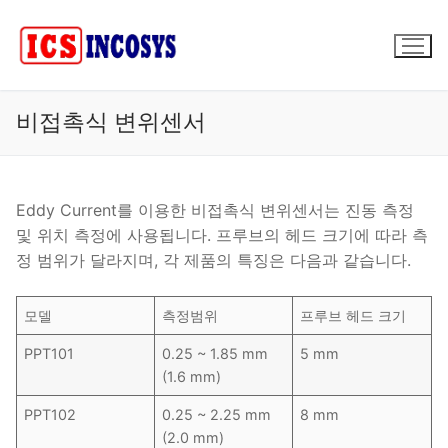
콘
텐
츠
로
바
비접촉식 변위센서
로
가
기
Eddy Current를 이용한 비접촉식 변위센서는 진동 측정
및 위치 측정에 사용됩니다. 프루브의 헤드 크기에 따라 측
정 범위가 달라지며, 각 제품의 특징은 다음과 같습니다.
모델
측정범위
프루브 헤드 크기
PPT101
0.25 ~ 1.85 mm
5 mm
(1.6 mm)
PPT102
0.25 ~ 2.25 mm
8 mm
(2.0 mm)