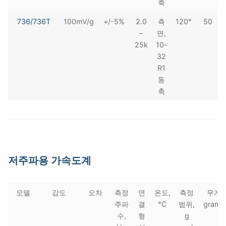
축
736/736T
100mV/g
+/-5%
2.0
측
120°
50
–
면,
25k
10-
32
R1
동
축
저주파용 가속도계
모델
감도
오차
측정
연
온도,
측정
무게
주파
결
°C
범위,
grams
수,
형
g