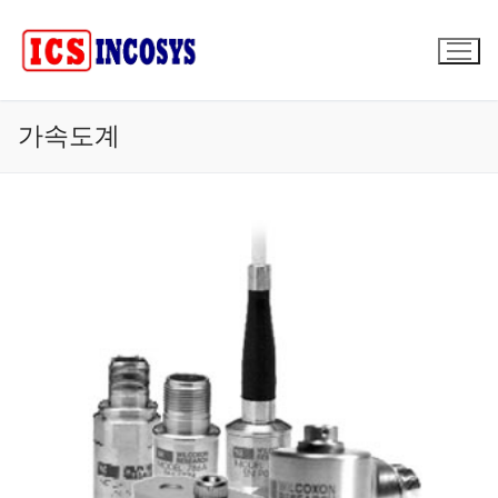
콘
텐
츠
로
바
가속도계
로
가
기