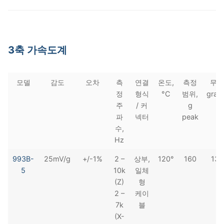
3축 가속도계
모델
감도
오차
측
연결
온도,
측정
무게
정
형식
°C
범위,
gram
주
/ 커
g
파
넥터
peak
수,
Hz
993B-
25mV/g
+/-1%
2 –
상부,
120°
160
134
5
10k
일체
(Z)
형
2 –
케이
7k
블
(X-