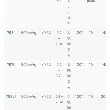
Hz
식
peak
/
커
넥
터
793L
500mV/g
+/-5%
0.2
상
120°
10
142
–
부,
2.3k
R6
2
핀
797L
500mV/g
+/-5%
0.2
측
120°
10
148
–
면,
3.7k
R6
2
핀
799LF
500mV/g
+/-5%
0.1 –
상
120°
10
205
2.5k
부,
R6