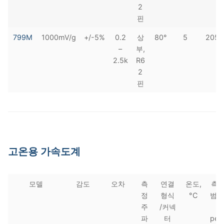
2
핀
799M
1000mV/g
+/-5%
0.2
상
80°
5
205
–
부,
2.5k
R6
2
핀
고온용 가속도계
모델
감도
오차
측
연결
온도,
측
정
형식
°C
범위
주
/커넥
g
파
터
pea