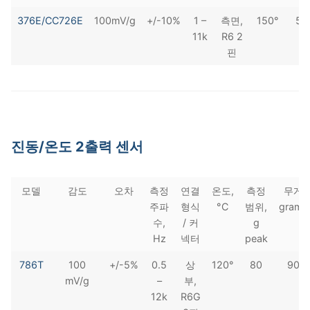
376E/CC726E
100mV/g
+/-10%
1 –
측면,
150°
50
11k
R6 2
핀
진동/온도 2출력 센서
모델
감도
오차
측정
연결
온도,
측정
무게
주파
형식
°C
범위,
grams
수,
/ 커
g
Hz
넥터
peak
786T
100
+/-5%
0.5
상
120°
80
90
mV/g
–
부,
12k
R6G