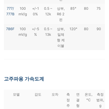
777/
100
+/-1
0.5 –
상부,
85°
80
75
777B
mV/g
0%
12k
R6 2
핀
786F
100
+/-5
0.5 –
상부,
120°
80
90
mV/g
%
13k
일체
형 케
이블
고주파용 가속도계
모델
감도
오차
측
연
온도,
측정
정
결
°C
범위,
주
형
g