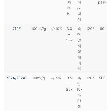
파
식
peak
수,
/커
Hz
넥
터
712F
100mV/g
+/-10%
3.0
측
120°
60
–
면,
25k
일
체
형
케
이
블
732A/732AT
10mV/g
+/-5%
0.5
측
120°
500
–
면,
25k
10-
32
R1
동