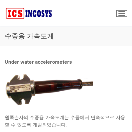
콘
텐
츠
로
바
수중용 가속도계
로
가
기
Under water accelerometers
윌콕슨사의 수중용 가속도계는 수중에서 연속적으로 사용
할 수 있도록 개발되었습니다.