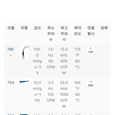
모델
외형
감도
최소
최고
최대
연결
방폭
주파
주파
온도
형식
수
수
746
100.
1.0
15.0
176
0
Hz
kHz
°F
mV/g
60
900
80
+/-5
CPM
kCP
°C
%
M
754
10.0
2.0
25.0
194
mV/g
Hz
kHz
°F
+/-1
120
1500
90
0%
CPM
kCP
°C
M