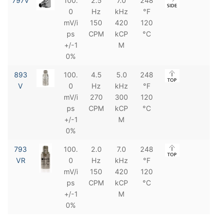
797V
100.
2.5
7.0
248
0
Hz
kHz
°F
mV/i
150
420
120
ps
CPM
kCP
°C
+/-1
M
0%
893
100.
4.5
5.0
248
V
0
Hz
kHz
°F
mV/i
270
300
120
ps
CPM
kCP
°C
+/-1
M
0%
793
100.
2.0
7.0
248
VR
0
Hz
kHz
°F
mV/i
150
420
120
ps
CPM
kCP
°C
+/-1
M
0%