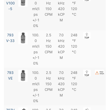
V100
0
Hz
kHz
°F
-5
mV/i
150
420
120
ps
CPM
kCP
°C
+/-1
M
0%
793
100.
2.5
7.0
248
V-33
0
Hz
kHz
°F
mV/i
150
420
120
ps
CPM
kCP
°C
+/-1
M
0%
793
100.
2.5
7.0
248
VE
0
Hz
kHz
°F
mV/i
150
420
120
ps
CPM
kCP
°C
+/-1
M
0%