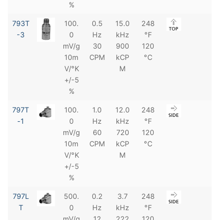
%
793T
100.
0.5
15.0
248
-3
0
Hz
kHz
°F
mV/g
30
900
120
10m
CPM
kCP
°C
V/°K
M
+/-5
%
797T
100.
1.0
12.0
248
-1
0
Hz
kHz
°F
mV/g
60
720
120
10m
CPM
kCP
°C
V/°K
M
+/-5
%
797L
500.
0.2
3.7
248
T
0
Hz
kHz
°F
mV/g
12
222
120