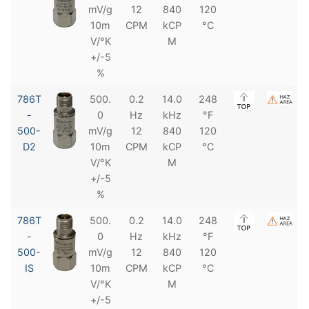
mV/g
12
840
120
10m
CPM
kCP
°C
V/°K
M
+/-5
%
786T
500.
0.2
14.0
248
-
0
Hz
kHz
°F
500-
mV/g
12
840
120
D2
10m
CPM
kCP
°C
V/°K
M
+/-5
%
786T
500.
0.2
14.0
248
-
0
Hz
kHz
°F
500-
mV/g
12
840
120
IS
10m
CPM
kCP
°C
V/°K
M
+/-5