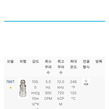
모델
외형
감도
최소
최고
최대
연결
방폭
주파
주파
온도
형식
수
수
786T
100.
5.0
12.0
248
0
Hz
kHz
°F
mV/g
300
720
120
10m
CPM
kCP
°C
V/°K
M