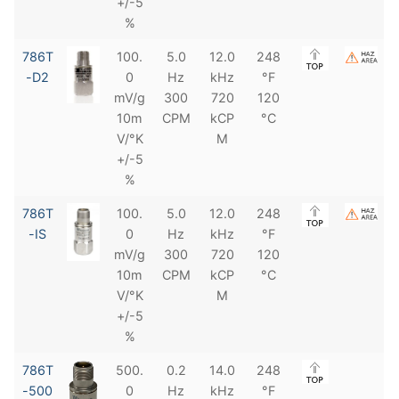
+/-5
%
786T
100.
5.0
12.0
248
-D2
0
Hz
kHz
°F
mV/g
300
720
120
10m
CPM
kCP
°C
V/°K
M
+/-5
%
786T
100.
5.0
12.0
248
-IS
0
Hz
kHz
°F
mV/g
300
720
120
10m
CPM
kCP
°C
V/°K
M
+/-5
%
786T
500.
0.2
14.0
248
-500
0
Hz
kHz
°F