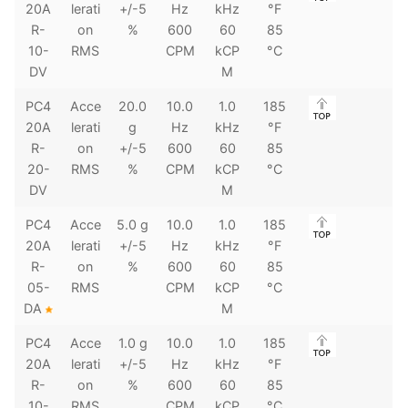
20A
lerati
+/-5
Hz
kHz
°F
R-
on
%
600
60
85
10-
RMS
CPM
kCP
°C
DV
M
PC4
Acce
20.0
10.0
1.0
185
20A
lerati
g
Hz
kHz
°F
R-
on
+/-5
600
60
85
20-
RMS
%
CPM
kCP
°C
DV
M
PC4
Acce
5.0 g
10.0
1.0
185
20A
lerati
+/-5
Hz
kHz
°F
R-
on
%
600
60
85
05-
RMS
CPM
kCP
°C
DA
M
PC4
Acce
1.0 g
10.0
1.0
185
20A
lerati
+/-5
Hz
kHz
°F
R-
on
%
600
60
85
10-
RMS
CPM
kCP
°C