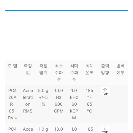
모 델
측정
측정
최소
최대
최대
출력
방폭
값
범위
주파
주파
온도
방향
여부
수
수
PC4
Acce
5.0 g
10.0
1.0
185
20A
lerati
+/-5
Hz
kHz
°F
R-
on
%
600
60
85
05-
RMS
CPM
kCP
°C
DV
M
PC4
Acce
1.0 g
10.0
1.0
185