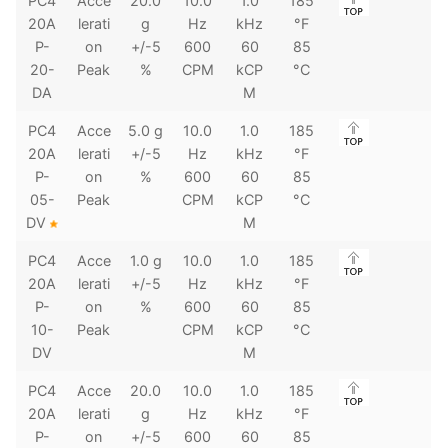
PC4
Acce
20.0
10.0
1.0
185
20A
lerati
g
Hz
kHz
°F
P-
on
+/-5
600
60
85
20-
Peak
%
CPM
kCP
°C
DA
M
PC4
Acce
5.0 g
10.0
1.0
185
20A
lerati
+/-5
Hz
kHz
°F
P-
on
%
600
60
85
05-
Peak
CPM
kCP
°C
DV
M
PC4
Acce
1.0 g
10.0
1.0
185
20A
lerati
+/-5
Hz
kHz
°F
P-
on
%
600
60
85
10-
Peak
CPM
kCP
°C
DV
M
PC4
Acce
20.0
10.0
1.0
185
20A
lerati
g
Hz
kHz
°F
P-
on
+/-5
600
60
85