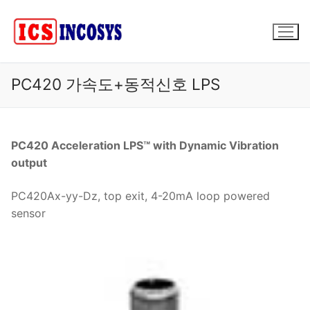
콘
텐
츠
로
바
PC420 가속도+동적신호 LPS
로
가
기
PC420 Acceleration LPS™ with Dynamic Vibration
output
PC420Ax-yy-Dz, top exit, 4-20mA loop powered
sensor