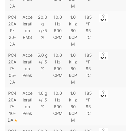
DA
M
PC4
Acce
20.0
10.0
1.0
185
20A
lerati
g
Hz
kHz
°F
R-
on
+/-5
600
60
85
20-
RMS
%
CPM
kCP
°C
DA
M
PC4
Acce
5.0 g
10.0
1.0
185
20A
lerati
+/-5
Hz
kHz
°F
P-
on
%
600
60
85
05-
Peak
CPM
kCP
°C
DA
M
PC4
Acce
1.0 g
10.0
1.0
185
20A
lerati
+/-5
Hz
kHz
°F
P-
on
%
600
60
85
10-
Peak
CPM
kCP
°C
DA
M