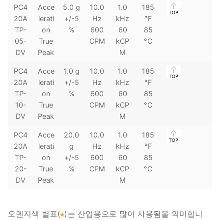
PC4
Acce
5.0 g
10.0
1.0
185
20A
lerati
+/-5
Hz
kHz
°F
TP-
on
%
600
60
85
05-
True
CPM
kCP
°C
DV
Peak
M
PC4
Acce
1.0 g
10.0
1.0
185
20A
lerati
+/-5
Hz
kHz
°F
TP-
on
%
600
60
85
10-
True
CPM
kCP
°C
DV
Peak
M
PC4
Acce
20.0
10.0
1.0
185
20A
lerati
g
Hz
kHz
°F
TP-
on
+/-5
600
60
85
20-
True
%
CPM
kCP
°C
DV
Peak
M
오렌지색 별표(
)는 산업용으로 많이 사용됨을 의미합니