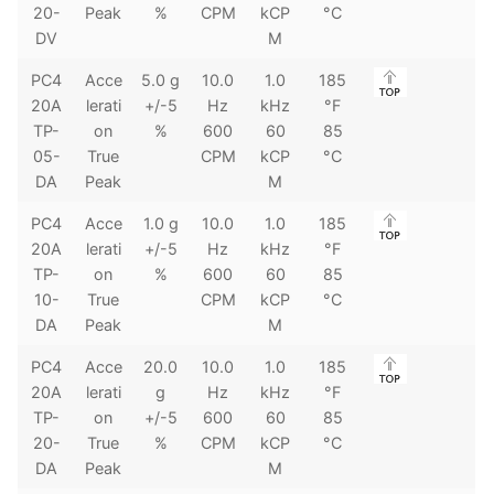
20-
Peak
%
CPM
kCP
°C
DV
M
PC4
Acce
5.0 g
10.0
1.0
185
20A
lerati
+/-5
Hz
kHz
°F
TP-
on
%
600
60
85
05-
True
CPM
kCP
°C
DA
Peak
M
PC4
Acce
1.0 g
10.0
1.0
185
20A
lerati
+/-5
Hz
kHz
°F
TP-
on
%
600
60
85
10-
True
CPM
kCP
°C
DA
Peak
M
PC4
Acce
20.0
10.0
1.0
185
20A
lerati
g
Hz
kHz
°F
TP-
on
+/-5
600
60
85
20-
True
%
CPM
kCP
°C
DA
Peak
M