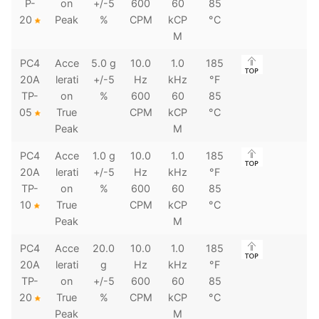
P-
on
+/-5
600
60
85
20
Peak
%
CPM
kCP
°C
M
PC4
Acce
5.0 g
10.0
1.0
185
20A
lerati
+/-5
Hz
kHz
°F
TP-
on
%
600
60
85
05
True
CPM
kCP
°C
Peak
M
PC4
Acce
1.0 g
10.0
1.0
185
20A
lerati
+/-5
Hz
kHz
°F
TP-
on
%
600
60
85
10
True
CPM
kCP
°C
Peak
M
PC4
Acce
20.0
10.0
1.0
185
20A
lerati
g
Hz
kHz
°F
TP-
on
+/-5
600
60
85
20
True
%
CPM
kCP
°C
Peak
M