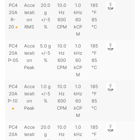
PC4
Acce
20.0
10.0
1.0
185
20A
lerati
g
Hz
kHz
°F
R-
on
+/-5
600
60
85
20
RMS
%
CPM
kCP
°C
M
PC4
Acce
5.0 g
10.0
1.0
185
20A
lerati
+/-5
Hz
kHz
°F
P-05
on
%
600
60
85
Peak
CPM
kCP
°C
M
PC4
Acce
1.0 g
10.0
1.0
185
20A
lerati
+/-5
Hz
kHz
°F
P-10
on
%
600
60
85
Peak
CPM
kCP
°C
M
PC4
Acce
20.0
10.0
1.0
185
20A
lerati
g
Hz
kHz
°F