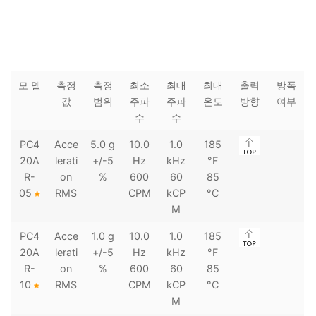
모 델
측정
측정
최소
최대
최대
출력
방폭
값
범위
주파
주파
온도
방향
여부
수
수
PC4
Acce
5.0 g
10.0
1.0
185
20A
lerati
+/-5
Hz
kHz
°F
R-
on
%
600
60
85
05
RMS
CPM
kCP
°C
M
PC4
Acce
1.0 g
10.0
1.0
185
20A
lerati
+/-5
Hz
kHz
°F
R-
on
%
600
60
85
10
RMS
CPM
kCP
°C
M