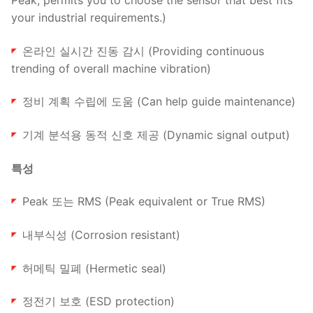
Peak, permits you to choose the sensor that best fits
your industrial requirements.)
온라인 실시간 진동 감시 (Providing continuous
trending of overall machine vibration)
정비 계획 수립에 도움 (Can help guide maintenance)
기계 분석용 동적 신호 제공 (Dynamic signal output)
특성
Peak 또는 RMS (Peak equivalent or True RMS)
내부식성 (Corrosion resistant)
허메틱 밀폐 (Hermetic seal)
정전기 보호 (ESD protection)