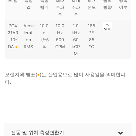
모 델
측정
측정
최소
최대
최대
출력
방폭
값
범위
주파
주파
온도
방향
여부
수
수
PC4
Acce
10.0
10.0
1.0
185
21AR
lerati
g
Hz
kHz
°F
-10-
on
+/-5
600
60
85
DA
RMS
%
CPM
kCP
°C
M
오렌지색 별표(
)는 산업용으로 많이 사용됨을 의미합니
다.
진동 및 위치 측정변환기