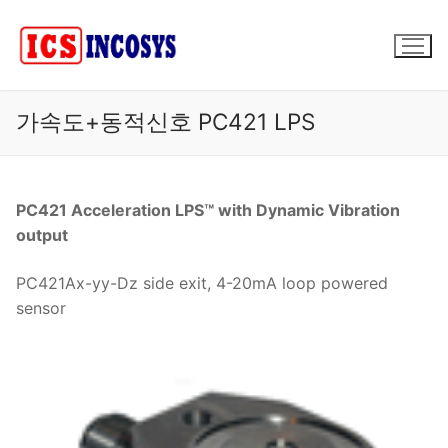
콘
텐
츠
로
바
가속도+동적신호 PC421 LPS
로
가
기
PC421 Acceleration LPS™ with Dynamic Vibration
output
PC421Ax-yy-Dz side exit, 4-20mA loop powered
sensor