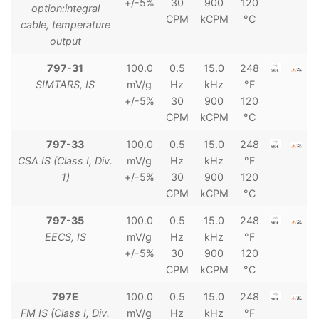
+/-5%
30
900
120
option:integral
CPM
kCPM
°C
cable, temperature
output
797-31
100.0
0.5
15.0
248
SIMTARS, IS
mV/g
Hz
kHz
°F
+/-5%
30
900
120
CPM
kCPM
°C
797-33
100.0
0.5
15.0
248
CSA IS (Class I, Div.
mV/g
Hz
kHz
°F
1)
+/-5%
30
900
120
CPM
kCPM
°C
797-35
100.0
0.5
15.0
248
EECS, IS
mV/g
Hz
kHz
°F
+/-5%
30
900
120
CPM
kCPM
°C
797E
100.0
0.5
15.0
248
FM IS (Class I, Div.
mV/g
Hz
kHz
°F