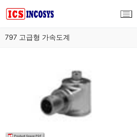
콘
텐
츠
로
바
797 고급형 가속도계
로
가
기