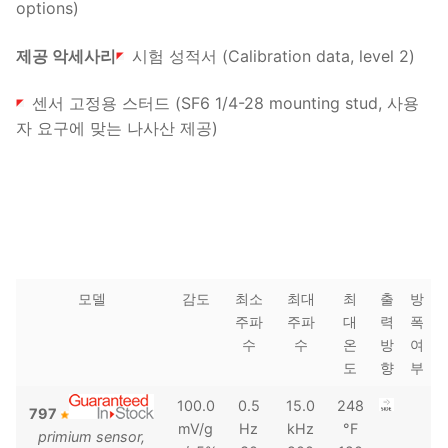
options)
제공 악세사리
시험 성적서 (Calibration data, level 2)
센서 고정용 스터드 (SF6 1/4-28 mounting stud, 사용
자 요구에 맞는 나사산 제공)
모델
감도
최소
최대
최
출
방
주파
주파
대
력
폭
수
수
온
방
여
도
향
부
100.0
0.5
15.0
248
797
mV/g
Hz
kHz
°F
primium sensor,