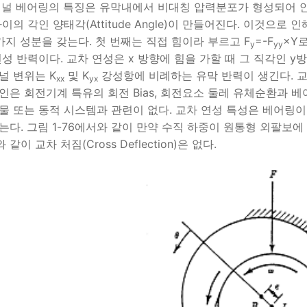
저널 베어링의 특징은 유막내에서 비대칭 압력분포가 형성되어 안
사이의 각인 양태각(Attitude Angle)이 만들어진다. 이것으
가지 성분을 갖는다. 첫 번째는 직접 힘이라 부르고 F
=-F
×Y
y
yy
연성 반력이다. 교차 연성은 x 방향에 힘을 가할 때 그 직각인 
널 변위는 K
및 K
강성항에 비례하는 유막 반력이 생긴다. 교
xx
yx
인은 회전기계 특유의 회전 Bias, 회전요소 둘레 유체순환과 베어
물 또는 동적 시스템과 관련이 없다. 교차 연성 특성은 베어링이
는다. 그림 1-76에서와 같이 만약 수직 하중이 원통형 외팔보
같이 교차 처짐(Cross Deflection)은 없다.