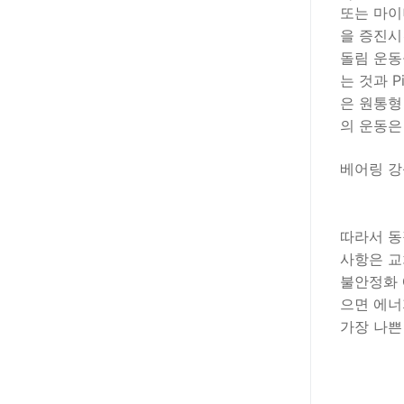
또는 마이
을 증진시
돌림 운동
는 것과 
은 원통형
의 운동은
베어링 강
따라서 동
사항은 교
불안정화 
으면 에너
가장 나쁜