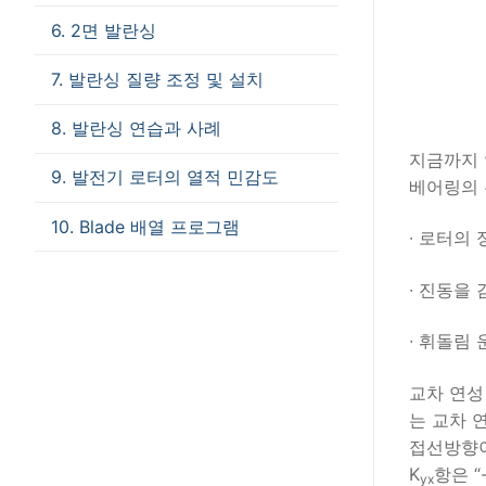
6. 2면 발란싱
7. 발란싱 질량 조정 및 설치
8. 발란싱 연습과 사례
지금까지 
9. 발전기 로터의 열적 민감도
베어링의 
10. Blade 배열 프로그램
∙ 로터의
∙ 진동을
∙ 휘돌림
교차 연성
는 교차 연
접선방향이
K
항은 
yx